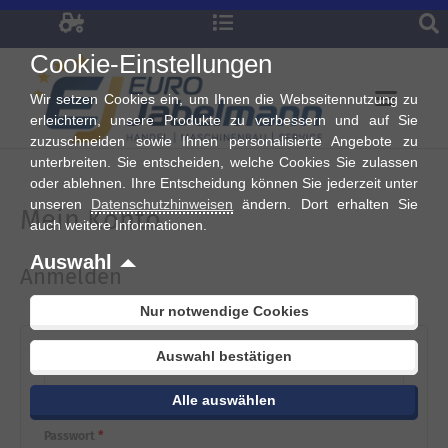
Zum
Inhalt
Cookie-Einstellungen
springen
Wir setzen Cookies ein, um Ihnen die Webseitennutzung zu
erleichtern, unsere Produkte zu verbessern und auf Sie
zuzuschneiden sowie Ihnen personalisierte Angebote zu
unterbreiten. Sie entscheiden, welche Cookies Sie zulassen
oder ablehnen. Ihre Entscheidung können Sie jederzeit unter
unseren
Datenschutzhinweisen
ändern. Dort erhalten Sie
Mein Konto
erforderlich
erforderlich
auch weitere Informationen.
Auswahl
Anmelden
Nur notwendige Cookies
Auswahl bestätigen
Benutzername oder E-Mail-Adresse
*
Alle auswählen
Passwort
*