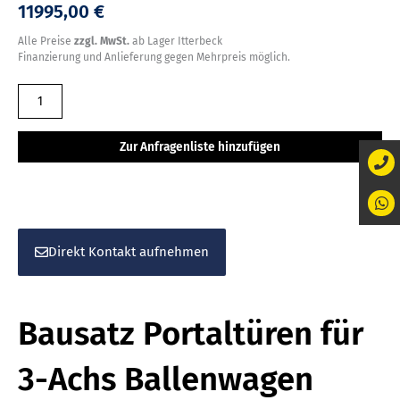
11995,00 €
Alle Preise
zzgl. MwSt.
ab Lager Itterbeck
Finanzierung und Anlieferung gegen Mehrpreis möglich.
Bausatz
Portaltüren
für
Zur Anfragenliste hinzufügen
3-
Achs
Ballenwagen
Menge
Direkt Kontakt aufnehmen
Bausatz Portaltüren für
3-Achs Ballenwagen