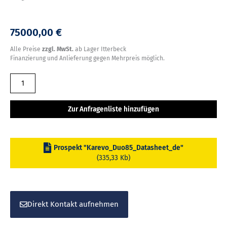
75000,00 €
Alle Preise
zzgl. MwSt.
ab Lager Itterbeck
Finanzierung und Anlieferung gegen Mehrpreis möglich.
EURO-
Jabelmann
Optischer
Zur Anfragenliste hinzufügen
Sortier,
System:
Karevo
Prospekt "Karevo_Duo85_Datasheet_de"
Menge
(335,33 Kb)
Direkt Kontakt aufnehmen