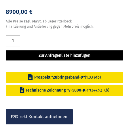
8900,00 €
Alle Preise
zzgl. MwSt.
ab Lager Itterbeck
Finanzierung und Anlieferung gegen Mehrpreis möglich.
EURO
-
Jabelmann
Zur Anfragenliste hinzufügen
Stollenband
V
5000-
Prospekt "Zubringerband-9"
(1,03 Mb)
650/K
Menge
Technische Zeichnung "V-5000-K-1"
(344,92 Kb)
Direkt Kontakt aufnehmen