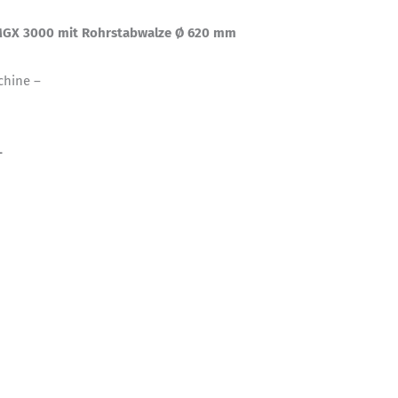
 MGX 3000 mit Rohrstabwalze Ø 620 mm
chine –
–