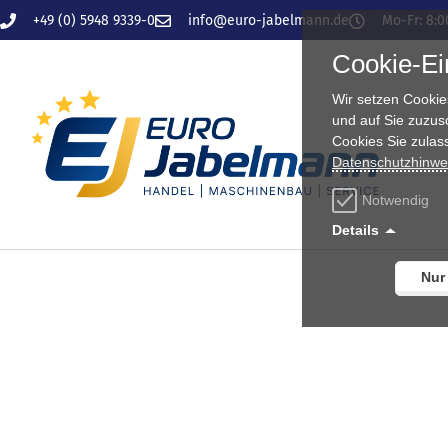
Zum
+49 (0) 5948 9339-0
info@euro-jabelmann.de
Mo-Fr: 8:0
Inhalt
Cookie-Ei
springen
Wir setzen Cookie
und auf Sie zuzus
Cookies Sie zulas
Datenschutzhinwe
Notwendig
Details
Nur