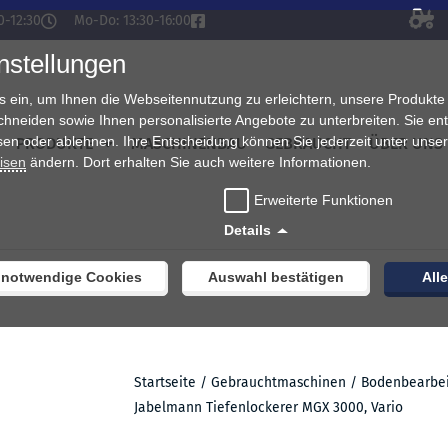
0-12:30
Mo-Do: 13:30-16:00
nstellungen
s ein, um Ihnen die Webseitennutzung zu erleichtern, unsere Produkte
chneiden sowie Ihnen personalisierte Angebote zu unterbreiten. Sie en
sen oder ablehnen. Ihre Entscheidung können Sie jederzeit unter unse
PRODUKTE
MASCHINENBAU
GEBRAUCHT
ÜBER UNS
isen
ändern. Dort erhalten Sie auch weitere Informationen.
Erweiterte Funktionen
Details
 notwendige Cookies
Auswahl bestätigen
All
Startseite
/
Gebrauchtmaschinen
/
Bodenbearbe
Jabelmann Tiefenlockerer MGX 3000, Vario