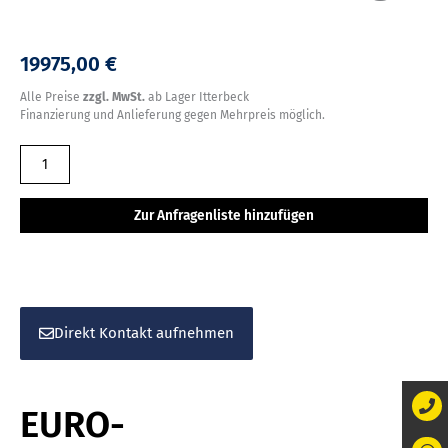
19975,00 €
Alle Preise
zzgl. MwSt.
ab Lager Itterbeck
Finanzierung und Anlieferung gegen Mehrpreis möglich.
EURO-
Rollenverlesetisch
V
Zur Anfragenliste hinzufügen
300/110
S,
Einhausung
Menge
Direkt Kontakt aufnehmen
EURO-