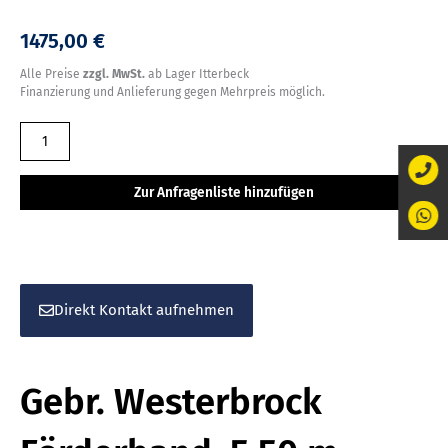
1475,00 €
Alle Preise
zzgl. MwSt.
ab Lager Itterbeck
Finanzierung und Anlieferung gegen Mehrpreis möglich.
Gebr.
Westerbrock
Förderband,
Zur Anfragenliste hinzufügen
5,50
m,
Fahrgesstell
Menge
Direkt Kontakt aufnehmen
Gebr. Westerbrock