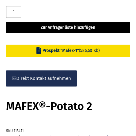
MAFEX®-
Potato
2
Zur Anfragenliste hinzufügen
Menge
Prospekt "Mafex-1"
(586,60 Kb)
Direkt Kontakt aufnehmen
MAFEX®-Potato 2
SKU
113471