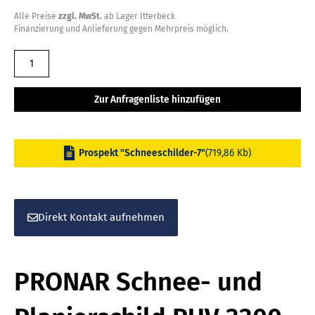
Alle Preise
zzgl. MwSt.
ab Lager Itterbeck
Finanzierung und Anlieferung gegen Mehrpreis möglich.
PRONAR
Schnee-
und
Zur Anfragenliste hinzufügen
Planierschild
PUV
3300
Prospekt "Schneeschilder-7"
(719,86 Kb)
Menge
Direkt Kontakt aufnehmen
PRONAR Schnee- und