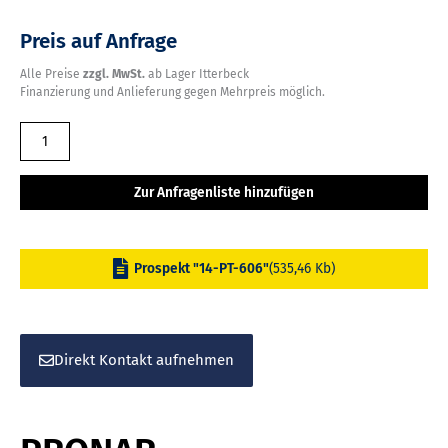
Preis auf Anfrage
Alle Preise
zzgl. MwSt.
ab Lager Itterbeck
Finanzierung und Anlieferung gegen Mehrpreis möglich.
PRONAR
Zweiachsdreiseitenkipper
PT
Zur Anfragenliste hinzufügen
606,
9
to
Prospekt "14-PT-606"
(535,46 Kb)
Menge
Direkt Kontakt aufnehmen