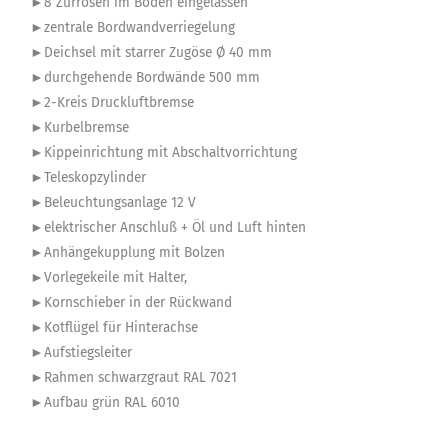
►8 Zurrösen im Boden eingelassen
►zentrale Bordwandverriegelung
►Deichsel mit starrer Zugöse Ø 40 mm
►durchgehende Bordwände 500 mm
►2-Kreis Druckluftbremse
►Kurbelbremse
►Kippeinrichtung mit Abschaltvorrichtung
►Teleskopzylinder
►Beleuchtungsanlage 12 V
►elektrischer Anschluß + Öl und Luft hinten
►Anhängekupplung mit Bolzen
►Vorlegekeile mit Halter,
►Kornschieber in der Rückwand
►Kotflügel für Hinterachse
►Aufstiegsleiter
►Rahmen schwarzgraut RAL 7021
►Aufbau grün RAL 6010