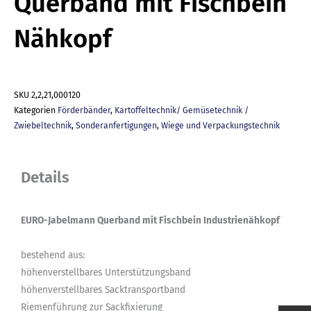
Querband mit Fischbein
Nähkopf
SKU
2,2,21,000120
Kategorien
Förderbänder
,
Kartoffeltechnik/ Gemüsetechnik /
Zwiebeltechnik
,
Sonderanfertigungen
,
Wiege und Verpackungstechnik
Details
EURO-Jabelmann Querband mit Fischbein Industrienähkopf
bestehend aus:
höhenverstellbares Unterstützungsband
höhenverstellbares Sacktransportband
Riemenführung zur Sackfixierung