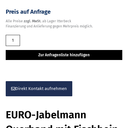
Preis auf Anfrage
Alle Preise
zzgl. MwSt.
ab Lager Itterbeck
Finanzierung und Anlieferung gegen Mehrpreis möglich.
EURO-
Jabelmann
Querband
Zur Anfragenliste hinzufügen
mit
Fischbein
Nähkopf
Menge
Direkt Kontakt aufnehmen
EURO-Jabelmann