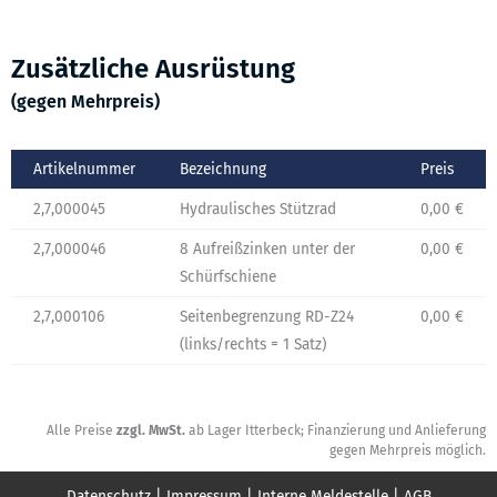
Zusätzliche Ausrüstung
(gegen Mehrpreis)
Artikelnummer
Bezeichnung
Preis
2,7,000045
Hydraulisches Stützrad
0,00 €
2,7,000046
8 Aufreißzinken unter der
0,00 €
Schürfschiene
2,7,000106
Seitenbegrenzung RD-Z24
0,00 €
(links/rechts = 1 Satz)
Alle Preise
zzgl. MwSt.
ab Lager Itterbeck; Finanzierung und Anlieferung
gegen Mehrpreis möglich.
Datenschutz
|
Impressum
|
Interne Meldestelle
|
AGB