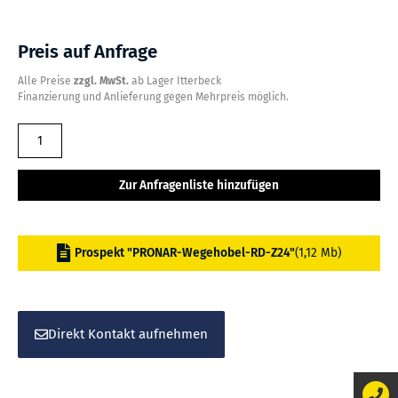
Preis auf Anfrage
Alle Preise
zzgl. MwSt.
ab Lager Itterbeck
Finanzierung und Anlieferung gegen Mehrpreis möglich.
PRONAR
Wegehobel
RD
Zur Anfragenliste hinzufügen
-
Z
24
Prospekt "PRONAR-Wegehobel-RD-Z24"
(1,12 Mb)
Menge
Direkt Kontakt aufnehmen