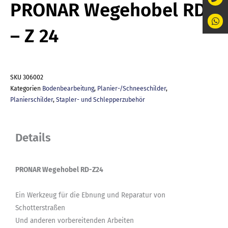
PRONAR Wegehobel RD
– Z 24
SKU
306002
Kategorien
Bodenbearbeitung
,
Planier-/Schneeschilder
,
Planierschilder
,
Stapler- und Schlepperzubehör
Details
PRONAR Wegehobel RD-Z24
Ein Werkzeug für die Ebnung und Reparatur von
Schotterstraßen
Und anderen vorbereitenden Arbeiten