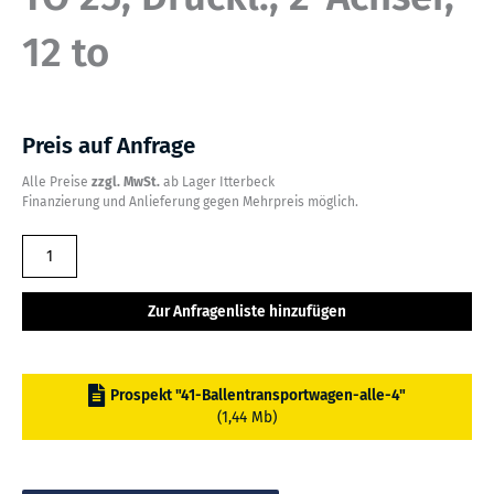
12 to
Preis auf Anfrage
Alle Preise
zzgl. MwSt.
ab Lager Itterbeck
Finanzierung und Anlieferung gegen Mehrpreis möglich.
PRONAR
Ballenwagen
TO
Zur Anfragenliste hinzufügen
25,
Druckl.,
2-
Prospekt "41-Ballentransportwagen-alle-4"
Achser,
(1,44 Mb)
12
to