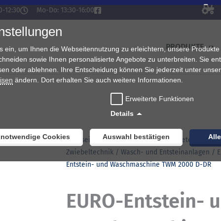
0-12:30
Mo-Do: 13:30-16:00
nstellungen
PRODUKTE
s ein, um Ihnen die Webseitennutzung zu erleichtern, unsere Produkte
chneiden sowie Ihnen personalisierte Angebote zu unterbreiten. Sie en
sen oder ablehnen. Ihre Entscheidung können Sie jederzeit unter unse
isen
ändern. Dort erhalten Sie auch weitere Informationen.
Erweiterte Funktionen
Details
 notwendige Cookies
Auswahl bestätigen
All
Startseite
/
Kartoffeltechnik/ Gemüsetechnik /
Zwiebeltechnik
/
Wasch- und Entsteinanlagen
/ 
Entstein- und Waschmaschine TWM 2000 D-DR
EURO-Entstein- 