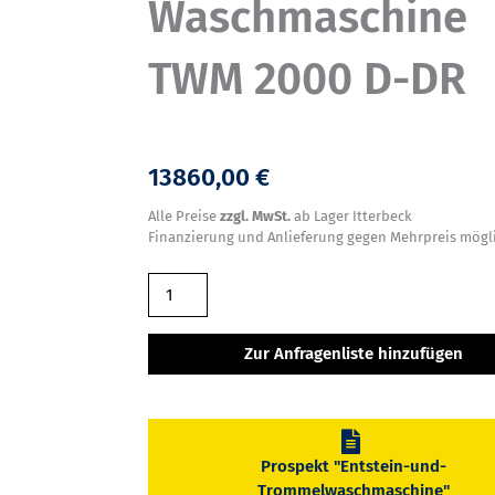
Waschmaschine
TWM 2000 D-DR
13860,00 €
Alle Preise
zzgl. MwSt.
ab Lager Itterbeck
Finanzierung und Anlieferung gegen Mehrpreis mögl
EURO-
Entstein-
und
Zur Anfragenliste hinzufügen
Waschmaschine
TWM
2000
D-
Prospekt "Entstein-und-
Trommelwaschmaschine"
DR