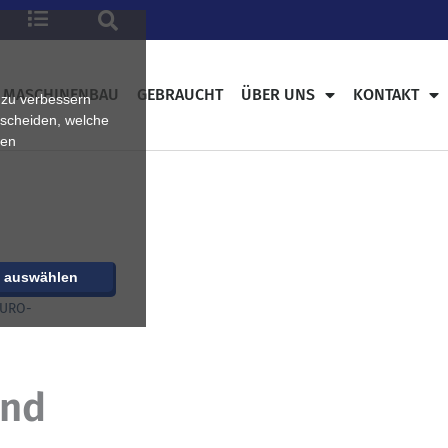
MASCHINENBAU
GEBRAUCHT
ÜBER UNS
KONTAKT
 zu verbessern
tscheiden, welche
ren
e auswählen
EURO-
und