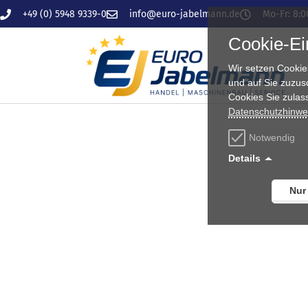
Zum
+49 (0) 5948 9339-0
info@euro-jabelmann.de
Mo-Fr: 8:0
Inhalt
Cookie-Ei
springen
Wir setzen Cookie
und auf Sie zuzus
Cookies Sie zulas
Datenschutzhinwe
Notwendig
Details
Nur