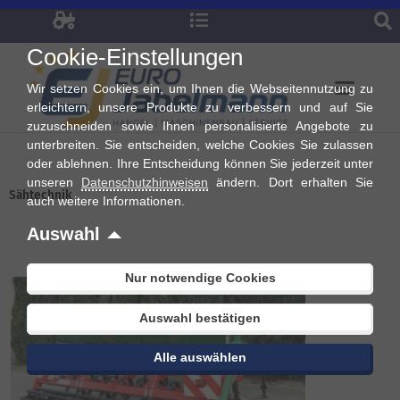
Zum
Inhalt
Cookie-Einstellungen
springen
Wir setzen Cookies ein, um Ihnen die Webseitennutzung zu
erleichtern, unsere Produkte zu verbessern und auf Sie
zuzuschneiden sowie Ihnen personalisierte Angebote zu
unterbreiten. Sie entscheiden, welche Cookies Sie zulassen
oder ablehnen. Ihre Entscheidung können Sie jederzeit unter
unseren
Datenschutzhinweisen
ändern. Dort erhalten Sie
Sähtechnik
auch weitere Informationen.
Auswahl
Nach
Preis
Alle 2 Ergebnisse werden angezeigt
sortiert:
Nur notwendige Cookies
aufsteigend
Auswahl bestätigen
Alle auswählen