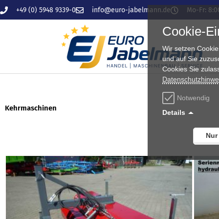
Zum
+49 (0) 5948 9339-0
info@euro-jabelmann.de
Mo-Fr: 8:0
Inhalt
Cookie-Ei
springen
Wir setzen Cookie
und auf Sie zuzus
Cookies Sie zulas
Datenschutzhinwe
Notwendig
Kehrmaschinen
Details
Nach
Nur
Preis
Alle 11 Ergebnisse werden angezeigt
sortiert:
aufsteigend