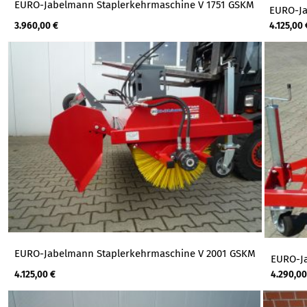
EURO-Jabelmann Staplerkehrmaschine V 1751 GSKM
EURO-Ja
3.960,00
€
4.125,00
EURO-Jabelmann Staplerkehrmaschine V 2001 GSKM
EURO-J
4.125,00
€
4.290,0