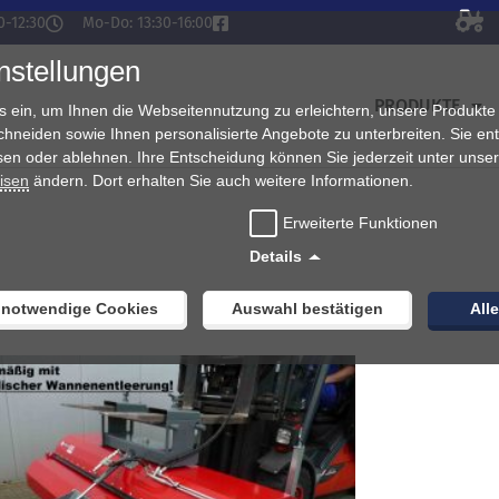
0-12:30
Mo-Do: 13:30-16:00
nstellungen
PRODUKTE
s ein, um Ihnen die Webseitennutzung zu erleichtern, unsere Produkte
chneiden sowie Ihnen personalisierte Angebote zu unterbreiten. Sie en
sen oder ablehnen. Ihre Entscheidung können Sie jederzeit unter unse
isen
ändern. Dort erhalten Sie auch weitere Informationen.
Erweiterte Funktionen
Details
 notwendige Cookies
Auswahl bestätigen
All